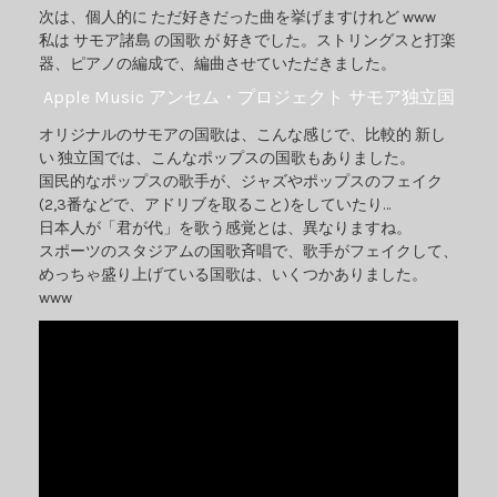
次は、個人的に ただ好きだった曲を挙げますけれど www
私は サモア諸島 の国歌 が 好きでした。ストリングスと打楽
器、ピアノの編成で、編曲させていただきました。
Apple Music アンセム・プロジェクト サモア独立国
オリジナルのサモアの国歌は、こんな感じで、比較的 新し
い 独立国では、こんなポップスの国歌もありました。
国民的なポップスの歌手が、ジャズやポップスのフェイク
(2,3番などで、アドリブを取ること)をしていたり…
日本人が「君が代」を歌う感覚とは、異なりますね。
スポーツのスタジアムの国歌斉唱で、歌手がフェイクして、
めっちゃ盛り上げている国歌は、いくつかありました。
www