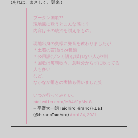
(あれは、まさしく、襲来 )
ブータン国歌??
現地風に歌うとこんな感じ？
内容は王の統治を讃えるもの。
現地出身の奥様に発音を教わりましたが、
＊土着の言語は24種類
＊公用語(ゾンカ語)は喋れない人が7割
＊国歌は毎朝歌う、意味分からずに歌ってる
人も多い
など、
なかなか驚きの実情も伺いました笑
いつか行ってみたい。
pic.twitter.com/M94VFpMyt8
— 平野太一朗 Taichiro Hirano/F.L.a.T.
(@HiranoTaichiro)
April 24, 2021