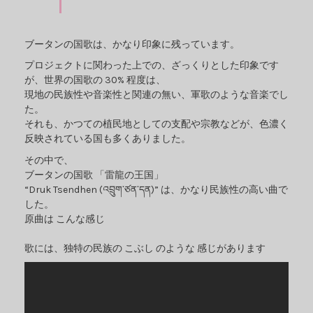
ブータンの国歌は、かなり印象に残っています。
プロジェクトに関わった上での、ざっくりとした印象です
が、世界の国歌の 30% 程度は、
現地の民族性や音楽性と関連の無い、軍歌のような音楽でし
た。
それも、かつての植民地としての支配や宗教などが、色濃く
反映されている国も多くありました。
その中で、
ブータンの国歌 「雷龍の王国」
“Druk Tsendhen (འབྲུག་ཙན་དན)” は、かなり民族性の高い曲で
した。
原曲は こんな感じ
歌には、独特の民族の こぶし のような 感じがあります