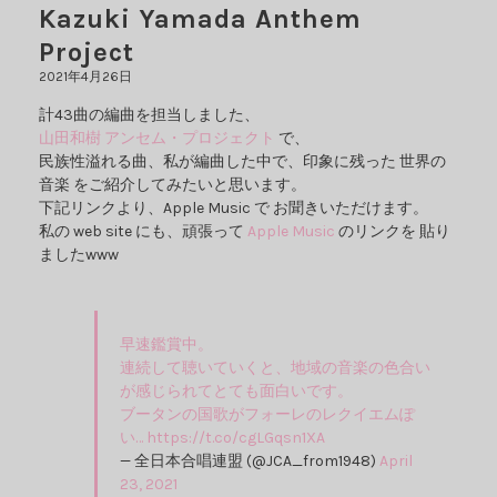
Kazuki Yamada Anthem
Project
2021年4月26日
計43曲の編曲を担当しました、
山田和樹 アンセム・プロジェクト
で、
民族性溢れる曲、私が編曲した中で、印象に残った 世界の
音楽 をご紹介してみたいと思います。
下記リンクより、Apple Music で お聞きいただけます。
私の web site にも、頑張って
Apple Music
のリンクを 貼り
ましたwww
早速鑑賞中。
連続して聴いていくと、地域の音楽の色合い
が感じられてとても面白いです。
ブータンの国歌がフォーレのレクイエムぽ
い…
https://t.co/cgLGqsn1XA
— 全日本合唱連盟 (@JCA_from1948)
April
23, 2021