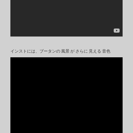
インストには、ブータンの 風景 が さらに 見える 音色