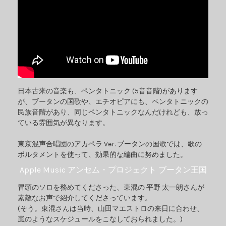
日本古来の音楽も、ペンタトニック (5音音階)があります
が、ブータンの国歌や、エチオピアにも、ペンタトニックの
民族音階があり、同じペンタトニックなんだけれども、放っ
ている雰囲気が異なります。
東京混声合唱団のアカペラ Ver. ブータンの国歌では、歌の
ポルタメントを使って、効果的な編曲に努めました。
Apple Music アンセム・プロジェクト ブータン王国
冒頭のソロを務めてくださった、東混の 平野 太一朗さんが
素敵なお声で紹介してくださっています。
(そう。東混さんは当時、山田マエストロの来日に合わせ、
嵐のようなスケジュールをこなしておられました。)