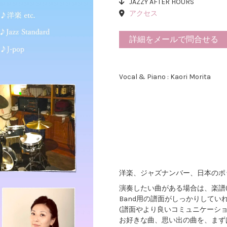
JAZZY AFTER HOURS
アクセス
詳細をメールで問合せる
Vocal & Piano : Kaori Morita
洋楽、ジャズナンバー、日本のポップ
演奏したい曲がある場合は、楽譜(5
Band用の譜面がしっかりして
(譜面やより良いコミュニケーシ
お好きな曲、思い出の曲を、まず