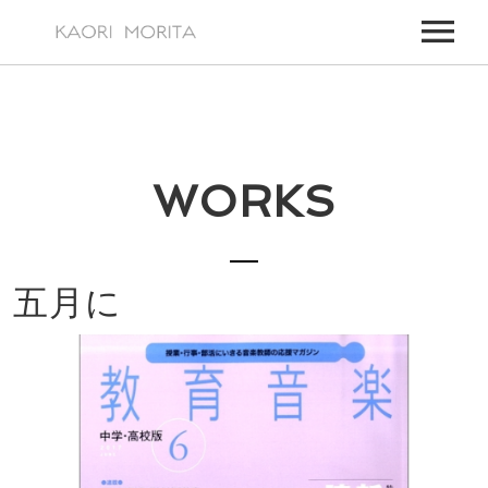
HOME
ABOUT
WORKS
WORKS
MY WORKS
EVENTS
FOR TV, FILM MUSIC,
UPCOMING EVENTS
NEWS
五月に
PAST EVENTS
VIDEOS
ALL EVENTS
CONTACT
CONTACT – JAPANESE
CONTACT – ENGLISH