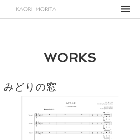
HOME
ABOUT
WORKS
WORKS
MY WORKS
EVENTS
FOR TV, FILM MUSIC,
UPCOMING EVENTS
NEWS
みどりの窓
PAST EVENTS
VIDEOS
ALL EVENTS
CONTACT
CONTACT – JAPANESE
CONTACT – ENGLISH