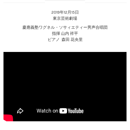
2019年12月15日
東京芸術劇場
慶應義塾ワグネル・ソサィエティー男声合唱団
指揮 山内 祥平
ピアノ 森田 花央里